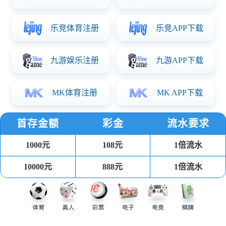
鸭组合能否抢回年终第一？
随着世界羽联年终总决赛的临近，混双项目的年终第
一之争已进入白热化阶段。目前，郑思维/黄雅琼（雅
思组合）在积分榜上仅以微弱优势领先于王懿律/黄东
萍（黄鸭组合），这场国羽内部的巅峰对决不仅关乎
个人荣誉，更将成为下周总决赛的最大看点。两对组
合今年均展现出顶级竞技状态，但积分差距的缩小意
味着任何一场比赛的胜负都可能改写最终排名。